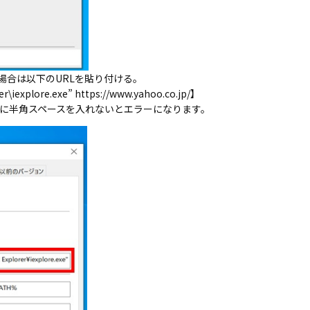
合は以下のURLを貼り付ける。
r\iexplore.exe” https://www.yahoo.co.jp/】
】httpの前に半角スペースを入れないとエラーになります。