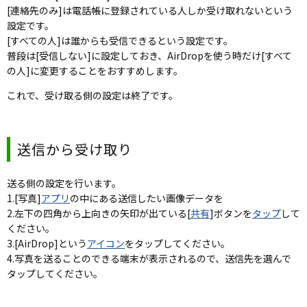
[連絡先のみ]は電話帳に登録されている人しか受け取れないという
設定です。
[すべての人]は誰からも受信できるという設定です。
普段は[受信しない]に設定しておき、AirDropを使う時だけ[すべて
の人]に変更することをおすすめします。
これで、受け取る側の設定は終了です。
送信から受け取り
送る側の設定を行います。
1.[写真]
アプリ
の中にある送信したい画像データを
2.左下の四角から上向きの矢印が出ている[
共有
]ボタンを
タップ
して
ください。
3.[AirDrop]という
アイコン
をタップしてください。
4.写真を送ることのできる端末が表示されるので、送信先を選んで
タップしてください。