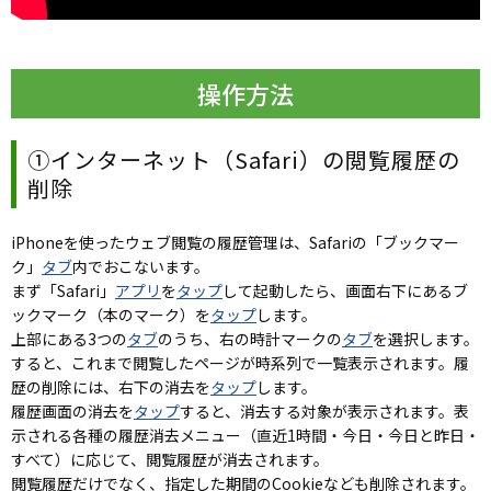
操作方法
①インターネット（Safari）の閲覧履歴の
削除
iPhoneを使ったウェブ閲覧の履歴管理は、Safariの「ブックマー
ク」
タブ
内でおこないます。
まず「Safari」
アプリ
を
タップ
して起動したら、画面右下にあるブ
ックマーク（本のマーク）を
タップ
します。
上部にある3つの
タブ
のうち、右の時計マークの
タブ
を選択します。
すると、これまで閲覧したページが時系列で一覧表示されます。履
歴の削除には、右下の消去を
タップ
します。
履歴画面の消去を
タップ
すると、消去する対象が表示されます。表
示される各種の履歴消去メニュー（直近1時間・今日・今日と昨日・
すべて）に応じて、閲覧履歴が消去されます。
閲覧履歴だけでなく、指定した期間のCookieなども削除されます。