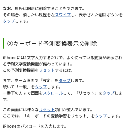
なお、履歴は個別に削除することもできます。
その場合、消したい履歴を左
スワイプ
し、表示された削除ボタンを
タップ
します。
②キーボード予測変換表示の削除
iPhoneには1文字入力するだけで、よく使っている変換が表示され
る予測文字変換機能が備わっています。
この予測変換機能を
リセット
するには、
まず、ホーム画面で「設定」を
タップ
します。
続いて「一般」を
タップ
します。
一番下の方まで画面を
スクロール
して、「リセット」を
タップ
しま
す。
この画面には様々な
リセット
項目が並んでいます。
ここでは、「キーボードの変換学習をリセット」を
タップ
します。
iPhoneのパスコードを入力します。