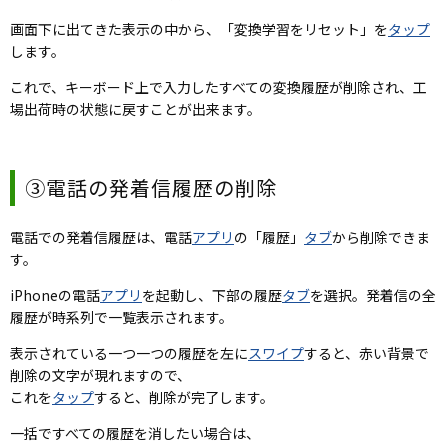
画面下に出てきた表示の中から、「変換学習をリセット」を
タップ
します。
これで、キーボード上で入力したすべての変換履歴が削除され、工
場出荷時の状態に戻すことが出来ます。
③電話の発着信履歴の削除
電話での発着信履歴は、電話
アプリ
の「履歴」
タブ
から削除できま
す。
iPhoneの電話
アプリ
を起動し、下部の履歴
タブ
を選択。発着信の全
履歴が時系列で一覧表示されます。
表示されている一つ一つの履歴を左に
スワイプ
すると、赤い背景で
削除の文字が現れますので、
これを
タップ
すると、削除が完了します。
一括ですべての履歴を消したい場合は、