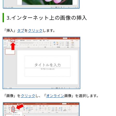
3.インターネット上の画像の挿入
「挿入」
タブ
を
クリック
します。
「画像」を
クリック
し、「
オンライン
画像」を選択します。