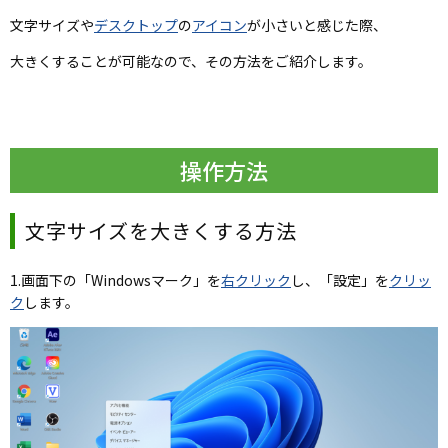
文字サイズや
デスクトップ
の
アイコン
が小さいと感じた際、
大きくすることが可能なので、
その方法をご紹介します。
操作方法
文字サイズを大きく
する方法
1.画面下の「Windowsマーク」を
右クリック
し、「設定」を
クリッ
ク
します。